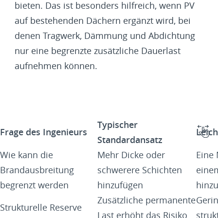
bieten. Das ist besonders hilfreich, wenn PV
auf bestehenden Dächern ergänzt wird, bei
denen Tragwerk, Dämmung und Abdichtung
nur eine begrenzte zusätzliche Dauerlast
aufnehmen können.
Typischer
Frage des Ingenieurs
Leic
Standardansatz
Wie kann die
Mehr Dicke oder
Eine 
Brandausbreitung
schwerere Schichten
einem
begrenzt werden
hinzufügen
hinz
Zusätzliche permanente
Gerin
Strukturelle Reserve
Last erhöht das Risiko
struk