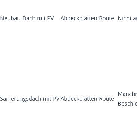
Neubau-Dach mit PV
Abdeckplatten-Route
Nicht 
Manch
Sanierungsdach mit PV
Abdeckplatten-Route
Beschi