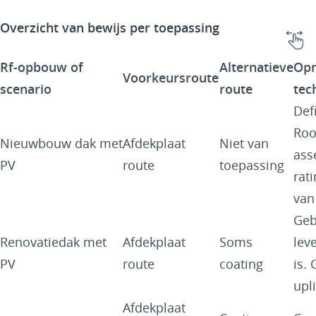
Overzicht van bewijs per toepassing
Rf-opbouw of
Alternatieve
Opm
Voorkeursroute
scenario
route
tec
Def
Roo
Nieuwbouw dak met
Afdekplaat
Niet van
ass
PV
route
toepassing
rat
van
Geb
Renovatiedak met
Afdekplaat
Soms
lev
PV
route
coating
is.
upli
Afdekplaat