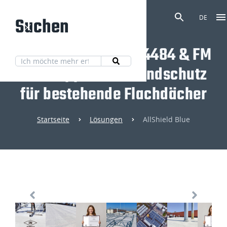
Suchen
DE
AllShield Blue - FM 4484 & FM
4482 Approved Brandschutz
für bestehende Flachdächer
Startseite
Lösungen
AllShield Blue