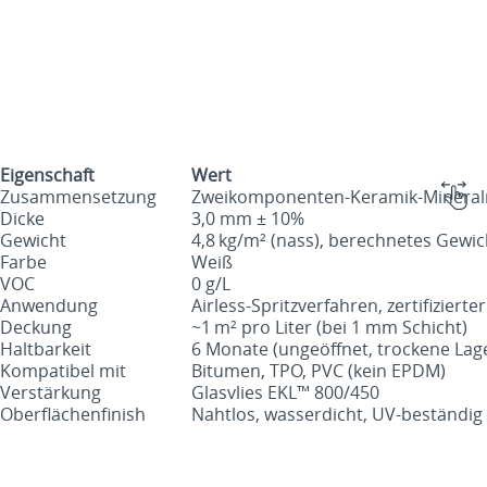
Eigenschaft
Wert
Zusammensetzung
Zweikomponenten-Keramik-Minera
Dicke
3,0 mm ± 10%
Gewicht
4,8 kg/m² (nass), berechnetes Gewic
Farbe
Weiß
VOC
0 g/L
Anwendung
Airless-Spritzverfahren, zertifiziert
Deckung
~1 m² pro Liter (bei 1 mm Schicht)
Haltbarkeit
6 Monate (ungeöffnet, trockene Lage
Kompatibel mit
Bitumen, TPO, PVC (kein EPDM)
Verstärkung
Glasvlies EKL™ 800/450
Oberflächenfinish
Nahtlos, wasserdicht, UV-beständig