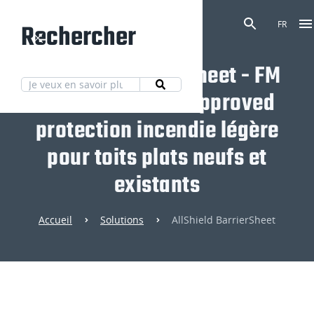
Rechercher
FR
AllShield BarrierSheet - FM
4470 & FM 4478 Approved
protection incendie légère
pour toits plats neufs et
existants
Accueil
Solutions
AllShield BarrierSheet