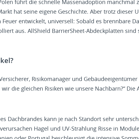
Polen führt die schnelle Massenadoption manchmal zu
 Markt hat seine eigene Geschichte. Aber trotz dieser U
 Feuer entwickelt, universell: Sobald es brennbare Da
olliert aus. AllShield BarrierSheet-Abdeckplatten sind 
kel?
n Versicherer, Risikomanager und Gebäudeeigentümer
 wir die gleichen Risiken wie unsere Nachbarn?“ Die A
s Dachbrandes kann je nach Standort sehr unterschie
n verursachen Hagel und UV-Strahlung Risse in Modul
panien oder Portugal beschleunigt die intensive Som