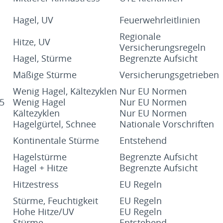
Hagel, UV
Feuerwehrleitlinien
Regionale
Hitze, UV
Versicherungsregeln
Hagel, Stürme
Begrenzte Aufsicht
Mäßige Stürme
Versicherungsgetrieben
Wenig Hagel, Kältezyklen
Nur EU Normen
15
Wenig Hagel
Nur EU Normen
Kältezyklen
Nur EU Normen
Hagelgürtel, Schnee
Nationale Vorschriften
Kontinentale Stürme
Entstehend
Hagelstürme
Begrenzte Aufsicht
Hagel + Hitze
Begrenzte Aufsicht
Hitzestress
EU Regeln
Stürme, Feuchtigkeit
EU Regeln
Hohe Hitze/UV
EU Regeln
Stürme
Entstehend