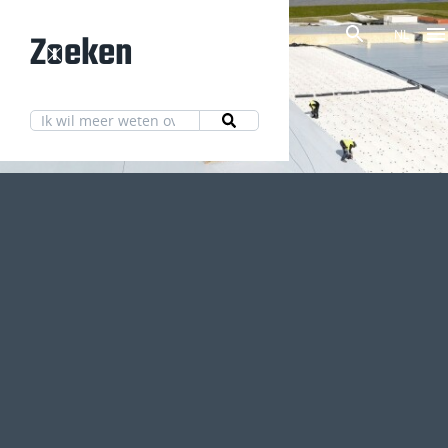
Zoeken
NL