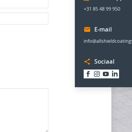
+
31 85 48 99 950
E-mail
info@allshieldcoatin
Sociaal