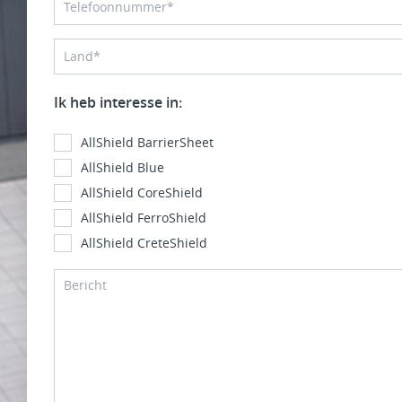
Ik heb interesse in:
AllShield BarrierSheet
AllShield Blue
AllShield CoreShield
AllShield FerroShield
AllShield CreteShield