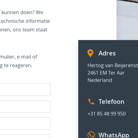
jf kunnen doen? We
 technische informatie
nnen, ons team staat
Adres
ulier, e-mail of
g te reageren.
Hertog van Beijerenst
2461 EM Ter Aar
Nederland
Telefoon
+
31 85 48 99 950
WhatsApp