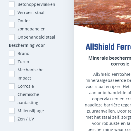
Betonoppervlakken
Verroest staal
Onder
zonnepanelen
Onbehandeld staal
AllShield Fer
Bescherming voor
Brand
Minerale bescherm
Zuren
corrosie
Mechanische
AllShield FerroShie
impact
mineraalgebaseerde b
Corrosie
voor staal en ijzer. Het
aan onbehandelde of
Chemische
oppervlakken en cr
aantasting
naadloze barrière tege
Milieuslijtage
zuuraanvallen. Door t
met het staal zelf, zorg
Zon / UV
voor robuuste en l
bescherming waar con