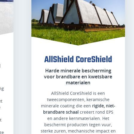
AllShield CoreShield
d
Harde minerale bescherming
voor brandbare en kwetsbare
materialen
ng
AllShield CoreShield is een
tweecomponenten, keramische
et
minerale coating die een
rigide, niet-
e
brandbare schaal
creëert rond EPS
en andere kernmaterialen. Het
t
beschermt producten tegen vuur,
sterke zuren, mechanische impact en
ze