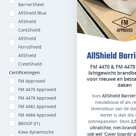
BarrierSheet
AllShield Blue
AllShield
CoreShield
AllShield
FerroShield
AllShield Barr
AllShield
CreteShield
FM 4470 & FM 4478
Certificeringen
lichtgewicht brandb
voor nieuwe en besta
FM Approved
daken
FM 4470 Approved
Kies
AllShield Barrie
FM 4478 Approved
nieuwbouw of als r
FM 4482 Approved
levensduur van de da
FM 4484 Approved
korter is dan die
zonnepanelen. Deze
2,
BROOF (t1)
ultralichte, niet-brand
Kiwa dynamische
ook wel 'Cover boards'