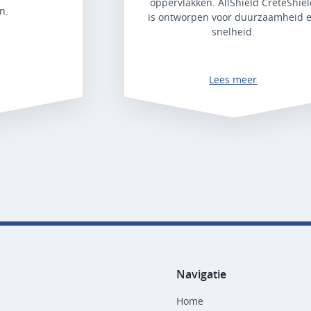
oppervlakken. AllShield CreteShie
n.
is ontworpen voor duurzaamheid 
snelheid.
Lees meer
Navigatie
Home