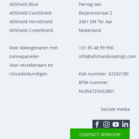
AllShield Blue
Hertog van
AllShield CoreShield
Beijerenstraat 2
AllShield FerroShield
2461 EM Ter Aar
AllShield CreteShield
Nederland
Voor dakeigenaren met
+31 85 48 99 950
zonnepanelen
info@allshieldcoatings.com
Voor verzekeraars en
risicodeskundigen
KvK-nummer: 62242180
BTW-nummer:
NL854723432B01
Sociale media
CONTACT VERKOOP