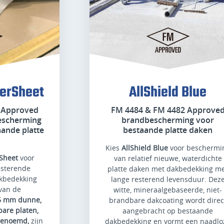
ierSheet
AllShield Blue
 Approved
FM 4484 & FM 4482 Approve
escherming
brandbescherming voor
ande platte
bestaande platte daken
Kies
AllShield Blue
voor beschermi
rSheet
voor
van relatief nieuwe, waterdichte
esterende
platte daken met dakbedekking m
kbedekking
lange resterend levensduur. Dez
 van de
witte, mineraalgebaseerde, niet-
5 mm dunne,
brandbare dakcoating wordt direc
bare platen,
aangebracht op bestaande
 genoemd,
zijn
dakbedekking en vormt een naadlo