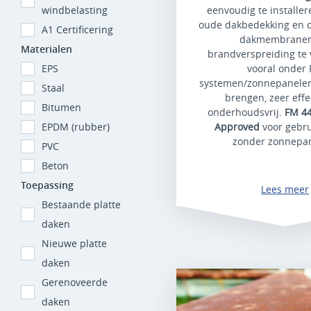
windbelasting
eenvoudig te installe
oude dakbedekking en 
A1 Certificering
dakmembrane
Materialen
brandverspreiding te
EPS
vooral onder 
systemen/zonnepanelen.
Staal
brengen, zeer effe
Bitumen
onderhoudsvrij.
FM 44
EPDM (rubber)
Approved
voor gebr
zonder zonnepa
PVC
Beton
Toepassing
Lees meer
Bestaande platte
daken
Nieuwe platte
daken
Gerenoveerde
daken