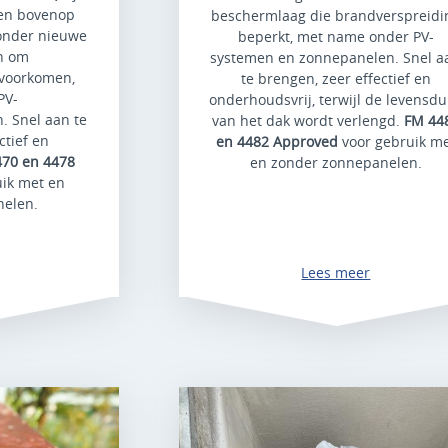
ren bovenop
beschermlaag die brandverspreidi
onder nieuwe
beperkt, met name onder PV-
n om
systemen en zonnepanelen. Snel a
 voorkomen,
te brengen, zeer effectief en
PV-
onderhoudsvrij, terwijl de levensd
 Snel aan te
van het dak wordt verlengd.
FM 44
ctief en
en 4482 Approved
voor gebruik m
70 en 4478
en zonder zonnepanelen.
uik met en
nelen.
Lees meer