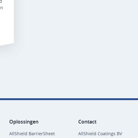
ld
en
Oplossingen
Contact
AllShield BarrierSheet
AllShield Coatings BV