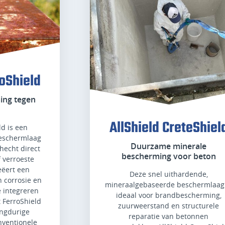
roShield
ing tegen
AllShield CreteShiel
ld is een
eschermlaag
Duurzame minerale
 hecht direct
bescherming voor beton
 verroeste
eëert een
Deze snel uithardende,
n corrosie en
mineraalgebaseerde beschermlaag 
e integreren
ideaal voor brandbescherming,
t FerroShield
zuurweerstand en structurele
angdurige
reparatie van betonnen
ventionele