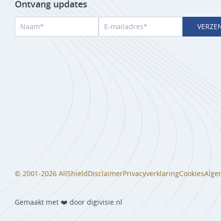
Ontvang updates
VERZE
© 2001-2026 AllShield
Disclaimer
Privacyverklaring
Cookies
Alge
Gemaakt met ❤️ door digivisie.nl