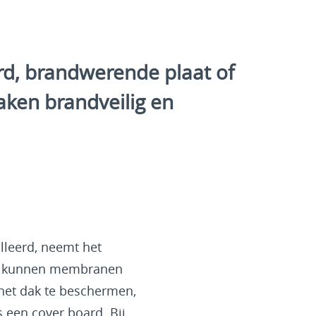
ard, brandwerende plaat of
ken brandveilig en
lleerd, neemt het
en, kunnen membranen
 het dak te beschermen,
 een cover board. Bij