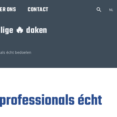
ER ONS
CONTACT
NL
ilige 🔥 daken
nals écht bedoelen
kprofessionals écht