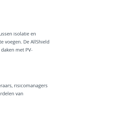
ussen isolatie en
e voegen. De AllShield
e daken met PV-
eraars, risicomanagers
ordelen van