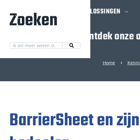
HOME
OPLOSSINGEN
Zoeken
Ontdek onze o
Home
Kenni
BarrierSheet en zij