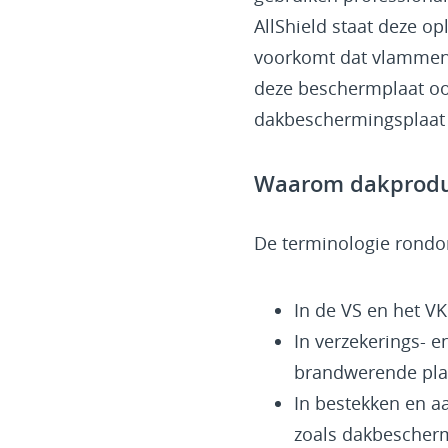
AllShield staat deze op
voorkomt dat vlammen d
deze beschermplaat oo
dakbeschermingsplaat
Waarom dakprodu
De terminologie rondom
In de VS en het V
In verzekerings- e
brandwerende plaa
In bestekken en 
zoals dakbescherm