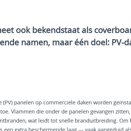
rSheet ook bekendstaat als coverbo
lende namen, maar één doel: PV-da
e (PV) panelen op commerciële daken worden geïnsta
jk toe. Vlammen die onder de panelen gevangen zitt
ontbranden, wat leidt tot snelle branduitbreiding. Om
s een extra beschermende laag — vaak aangeduid als