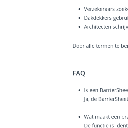
Verzekeraars zoek
Dakdekkers gebrui
Architecten schri
Door alle termen te be
FAQ
Is een BarrierShee
Ja, de BarrierShee
Wat maakt een br
De functie is iden