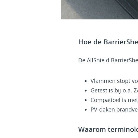
Hoe de BarrierShe
De AllShield BarrierShe
Vlammen stopt voor
Getest is bij o.a.
Compatibel is me
PV-daken brandvei
Waarom terminolo