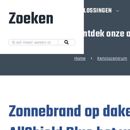
HOME
OPLOSSINGEN
Zoeken
Ontdek onze o
Home
Kenniscentrum
Zonnebrand op dake