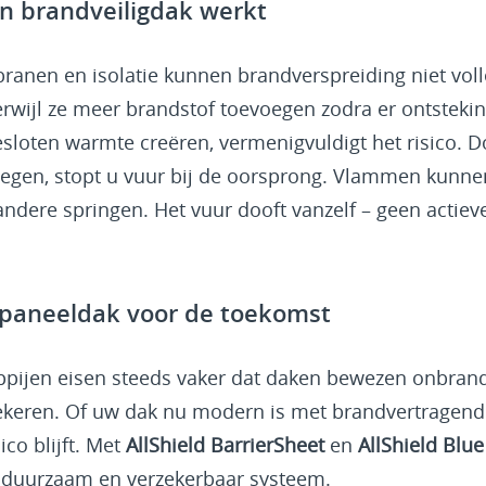
n brandveiligdak werkt
ranen en isolatie kunnen brandverspreiding niet vol
terwijl ze meer brandstof toevoegen zodra er ontsteki
sloten warmte creëren, vermenigvuldigt het risico. 
oegen, stopt u vuur bij de oorsprong. Vlammen kunnen
ndere springen. Het vuur dooft vanzelf – geen actie
epaneeldak voor de toekomst
pijen eisen steeds vaker dat daken bewezen onbrandb
zekeren. Of uw dak nu modern is met brandvertragend
ico blijft. Met
AllShield BarrierSheet
en
AllShield Blue
, duurzaam en verzekerbaar systeem.