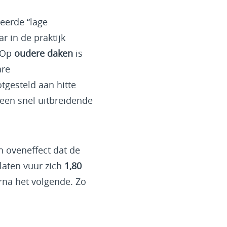
eerde “lage
r in de praktijk
. Op
oudere daken
is
are
tgesteld aan hitte
een snel uitbreidende
n oveneffect dat de
laten vuur zich
1,80
rna het volgende. Zo