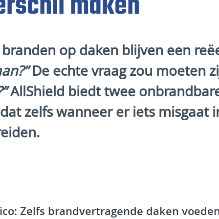
verschil maken
 branden op daken blijven een reëel
aan?”
De echte vraag zou moeten zi
?”
AllShield biedt twee onbrandbar
dat zelfs wanneer er iets misgaat i
reiden.
ico: Zelfs brandvertragende daken voeden