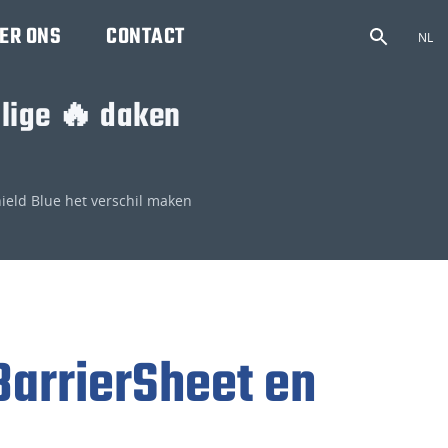
ER ONS
CONTACT
NL
ilige 🔥 daken
eld Blue het verschil maken
arrierSheet en