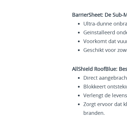
BarrierSheet: De Sub-
Ultra-dunne onbra
Geïnstalleerd ond
Voorkomt dat vuur 
Geschikt voor zow
AllShield RoofBlue: B
Direct aangebrach
Blokkeert ontstek
Verlengt de leven
Zorgt ervoor dat 
branden.