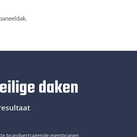
epaneeldak.
eilige daken
resultaat
 beste brandvertragende membranen