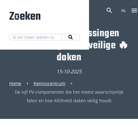
Zoeken
NL
Ontdek onze oplossingen
voor volledig brandveilige 🔥
daken
15-10-2025
Home
Kenniscentrum
De vijf PV-componenten die het meest waarschijnlijk
falen en hoe AllShield daken veilig houdt