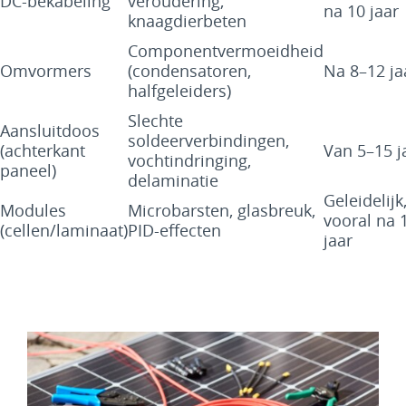
DC-bekabeling
veroudering,
na 10 jaar
knaagdierbeten
Componentvermoeidheid
Omvormers
(condensatoren,
Na 8–12 ja
halfgeleiders)
Slechte
Aansluitdoos
soldeerverbindingen,
(achterkant
Van 5–15 j
vochtindringing,
paneel)
delaminatie
Geleidelijk
Modules
Microbarsten, glasbreuk,
vooral na 
(cellen/laminaat)
PID-effecten
jaar