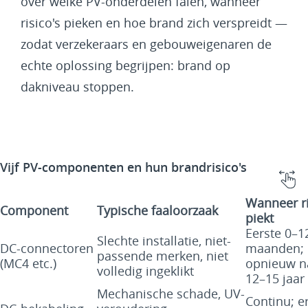
over welke PV-onderdelen falen, wanneer
risico's pieken en hoe brand zich verspreidt —
zodat verzekeraars en gebouweigenaren de
echte oplossing begrijpen: brand op
dakniveau stoppen.
Vijf PV-componenten en hun brandrisico's
Wanneer ri
Component
Typische faaloorzaak
piekt
Eerste 0–1
Slechte installatie, niet-
DC-connectoren
maanden;
passende merken, niet
(MC4 etc.)
opnieuw n
volledig ingeklikt
12–15 jaar
Mechanische schade, UV-
Continu; e